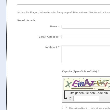
Haben Sie Fragen, Wünsche oder Anregungen? Bitte nehmen Sie Kontakt mit uns 
Kontaktformular
Name:
*
E-Mail-Adresse:
*
Nachricht:
*
Captcha (Spam-Schutz-Code): *
Bitte geben Sie den Code ein
↺
*
Hiermit erkläre ich mich einverstan