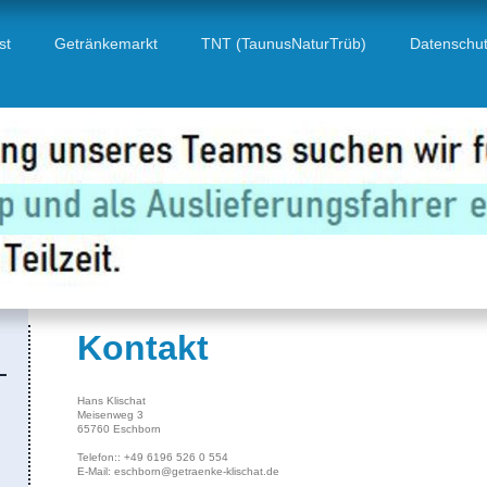
st
Getränkemarkt
TNT (TaunusNaturTrüb)
Datenschu
Kontakt
Hans Klischat
Meisenweg
3
65760
Eschborn
Telefon:: +49 6196 526 0 554
E-Mail:
eschborn@getraenke-klischat.de