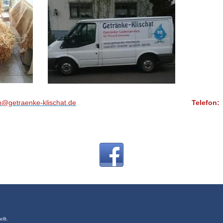
@getraenke-klischat.de
Telefon: 06196 5
llt.