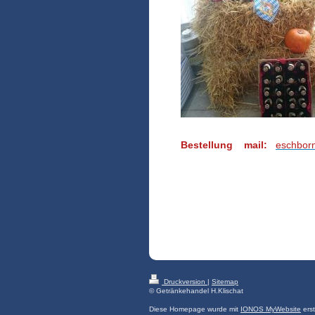
Bestellung mail:
eschborn
Druckversion
|
Sitemap
© Getränkehandel H.Klischat
Diese Homepage wurde mit
IONOS MyWebsite
erste