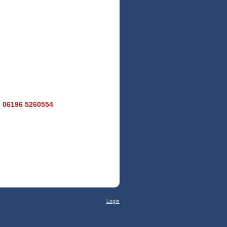
260554
Login